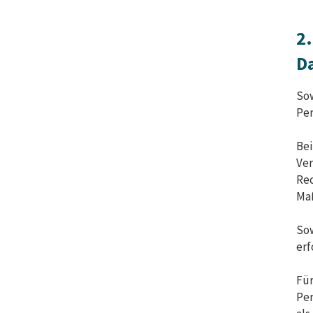
2
D
Sow
Per
Bei
Ver
Rec
Maß
Sow
erf
Für
Per