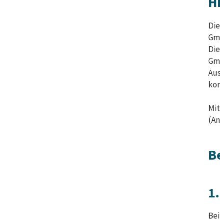
H
Die
Gmb
Die
Gmb
Aus
kom
Mit
(An
B
1
Bei