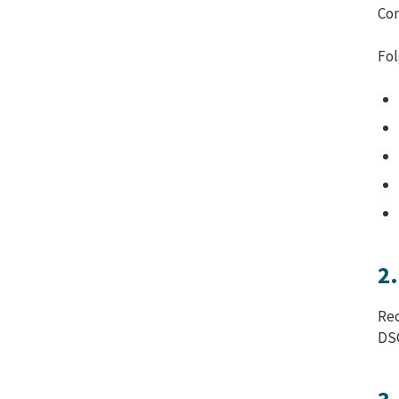
Co
Fol
2
Rec
DS