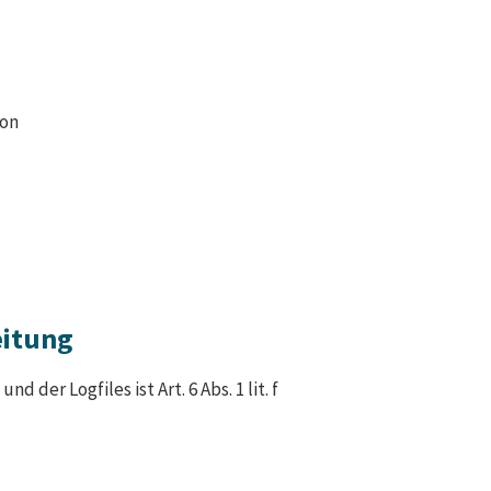
ion
eitung
er Logfiles ist Art. 6 Abs. 1 lit. f