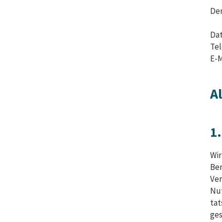
Der
Dat
Tel
E-M
A
1
Wir
Ber
Ver
Nut
tat
ges