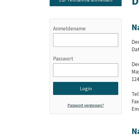
D
N
Anmeldename
Der
Dat
Passwort
Deu
Max
124
Tel
Fax
Passwort vergessen?
Ema
N