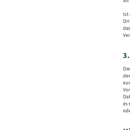
als
Ist
Dri
das
Ver
3
Die
der
eur
Vor
Dat
es 
ode