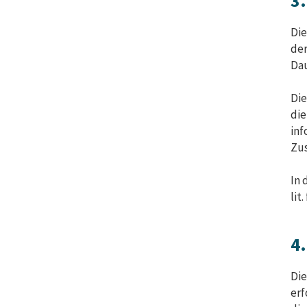
3
Die
der
Dau
Die
die
inf
Zus
In 
lit
4
Die
erf